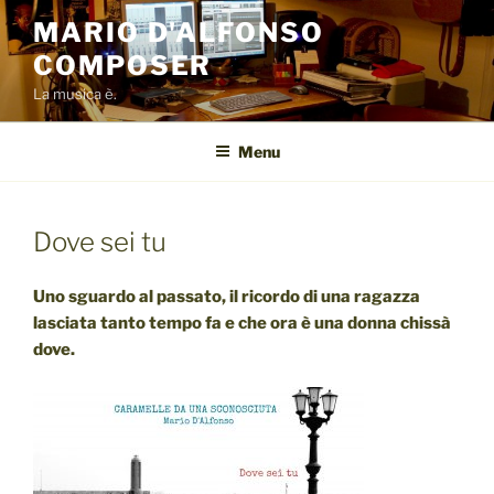
Salta
MARIO D'ALFONSO
al
COMPOSER
contenuto
La musica è.
Menu
Dove sei tu
Uno sguardo al passato, il ricordo di una ragazza
lasciata tanto tempo fa e che ora è una donna chissà
dove.